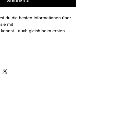
Sofortkauf
st du die besten Informationen über 
sie mit
n kannst - auch gleich beim ersten 
nformationen
lich ankommt
t beachten solltest
                                                         
 Fall vermeiden solltest
gesamten Ablauf - vor, während und 
ei der MPU ankommt
ng einer guten MPU-
er wirklich hören wollen
                           
Kosten, die Beantragung und die 
                                                         
eise
 Fragen über Alkohol, Drogen, Punkte 
eck der MPU
it Märchen und falschen 
er Sperrfrist und Sperrfristverkürzung
                               