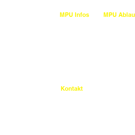
MPU Infos
MPU Ablau
Allgemeines
Vor der MPU
Alkohol
Bei der MPU
Drogen
Nach der MP
Cannabis
Punkte
Straftaten
Kontakt
Impressum