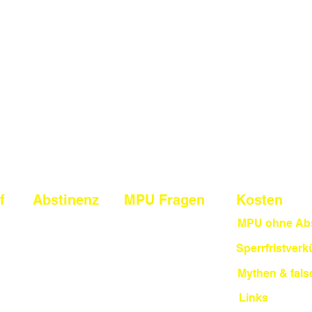
f
Abstinenz
MPU Fragen
Kosten
Alkohol
MPU ohne Abs
Alkohol
Drogen
Sperrfristver
Drogen
U
Punkte
Mythen & fals
Straftaten
Links