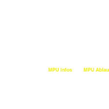
MPU Infos
MPU Ablau
Allgemeines
Vor der MPU
Alkohol
Bei der MPU
Drogen
Nach der MP
Cannabis