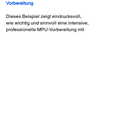
Vorbereitung
Dieses Beispiel zeigt eindrucksvoll,
wie wichtig und sinnvoll eine intensive,
professionelle MPU-Vorbereitung mit
einem Experten ist, der sich wirklich
auskennt und genau weiß, worauf es in
der MPU ankommt.
Die Chancen, eine MPU ohne
Vorbereitung zu bestehen, liegen bei
etwa 20–25 %. Mit einer fundierten
Vorbereitung steigen sie im
Durchschnitt auf etwa 80 %.
Meine Erfolgsquote liegt bei über 90 %!
Es gibt im Internet viele Anbieter, die
mit 98% und mehr Erfolgsquote
werben.
Das sind eindeutig falsche
Informationen. Das kann gar nicht