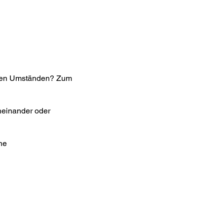
lchen Umständen? Zum
heinander oder
he