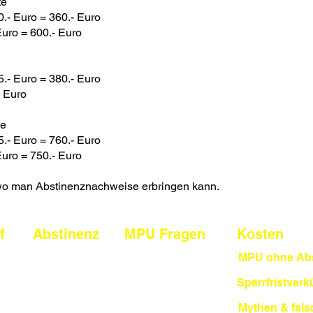
te
0.- Euro = 360.- Euro
uro = 600.- Euro
5.- Euro = 380.- Euro
 Euro
te
5.- Euro = 760.- Euro
uro = 750.- Euro
n wo man Abstinenznachweise erbringen kann.
f
Abstinenz
MPU Fragen
Kosten
Alkohol
MPU ohne Abs
Alkohol
Drogen
Sperrfristver
Drogen
U
Punkte
Mythen & fals