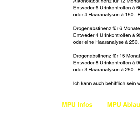
Alkoholabstinenz für 12 Mona
Entweder 6 Urinkontrollen á 6
oder 4 Haaranalysen á 150.- E
Drogenabstinenz für 6 Monate
Entweder 4 Urinkontrollen á 9
oder eine Haaranalyse á 250.
Drogenabstinenz für 15 Mona
Entweder 8 Urinkontrollen á 9
oder 3 Haaranalysen á 250.- E
Ich kann auch behilflich sei
MPU Infos
MPU Ablau
Allgemeines
Vor der MPU
Alkohol
Bei der MPU
Drogen
Nach der MP