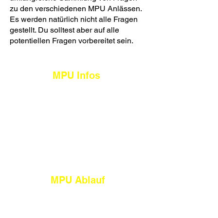
zu den verschiedenen MPU Anlässen.
Es werden natürlich nicht alle Fragen
gestellt. Du solltest aber auf alle
potentiellen Fragen vorbereitet sein.
MPU Infos
Allgemeines
Alkohol
Drogen
Cannabis
Punkte
Straftaten
MPU Ablauf
Vor der MPU
Bei der MPU